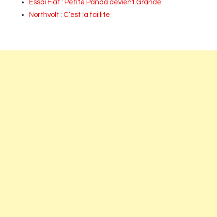
Essai Fiat : Petite Panda devient Grande
Northvolt : C’est la faillite