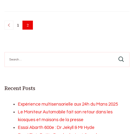
Posts
1
2
Page
Page
pagination
Search
for:
Recent Posts
Expérience multisensorielle aux 24h du Mans 2025
Le Moniteur Automobile fait son retour dans les
kiosques et maisons de la presse
Essai Abarth 600e : Dr Jekyll & Mr Hyde