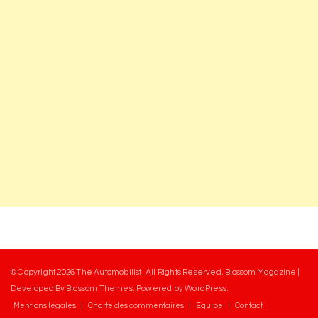
© Copyright 2026
The Automobilist
. All Rights Reserved.
Blossom Magazine |
Developed By
Blossom Themes
.
Powered by
WordPress
.
Mentions légales
Charte des commentaires
Equipe
Contact