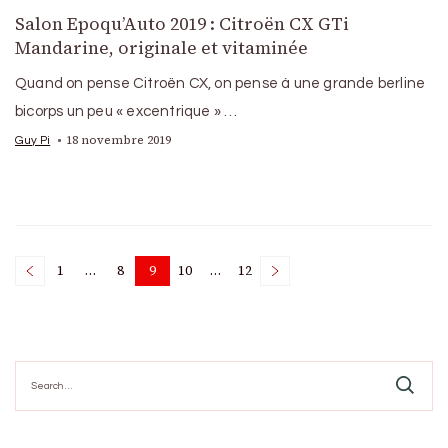
Salon Epoqu’Auto 2019 : Citroën CX GTi
Mandarine, originale et vitaminée
Quand on pense Citroën CX, on pense à une grande berline
bicorps un peu « excentrique » …
18 novembre 2019
Guy Pi
Posts
1
…
8
9
10
…
12
Page
Page
Page
Page
Page
pagination
Search
for: