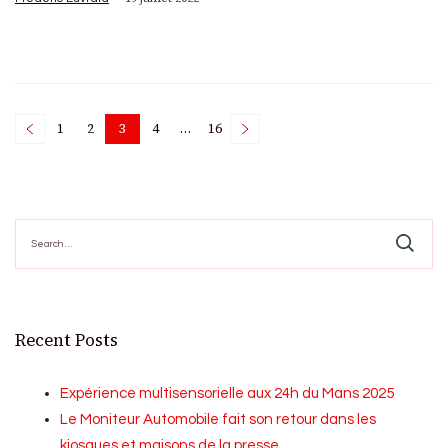
Posts
1
2
3
4
…
16
Page
Page
Page
Page
Page
pagination
Search
for:
Recent Posts
Expérience multisensorielle aux 24h du Mans 2025
Le Moniteur Automobile fait son retour dans les
kiosques et maisons de la presse