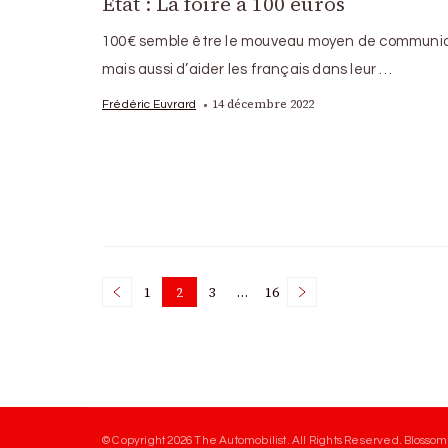
Etat : La foire à 100 euros
100€ semble être le mouveau moyen de communi
mais aussi d’aider les français dans leur …
14 décembre 2022
Frédéric Euvrard
Posts
1
2
3
…
16
Page
Page
Page
Page
pagination
© Copyright 2026
The Automobilist
. All Rights Reserved.
Blossom