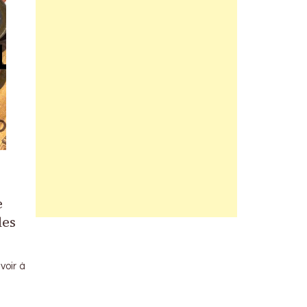
e
les
voir à