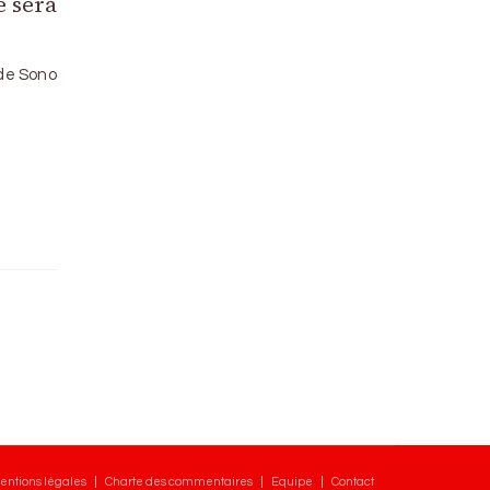
e sera
 de Sono
entions légales
Charte des commentaires
Equipe
Contact