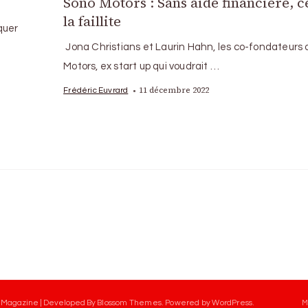
Sono Motors : Sans aide financière, c
la faillite
quer
Jona Christians et Laurin Hahn, les co-fondateurs
Motors, ex start up qui voudrait …
11 décembre 2022
Frédéric Euvrard
 Magazine | Developed By
Blossom Themes
.
Powered by
WordPress
.
M