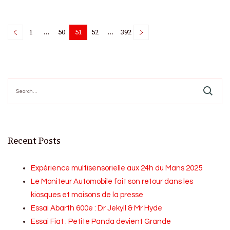
Posts
1
…
50
51
52
…
392
Page
Page
Page
Page
Page
pagination
Search
for:
Recent Posts
Expérience multisensorielle aux 24h du Mans 2025
Le Moniteur Automobile fait son retour dans les
kiosques et maisons de la presse
Essai Abarth 600e : Dr Jekyll & Mr Hyde
Essai Fiat : Petite Panda devient Grande