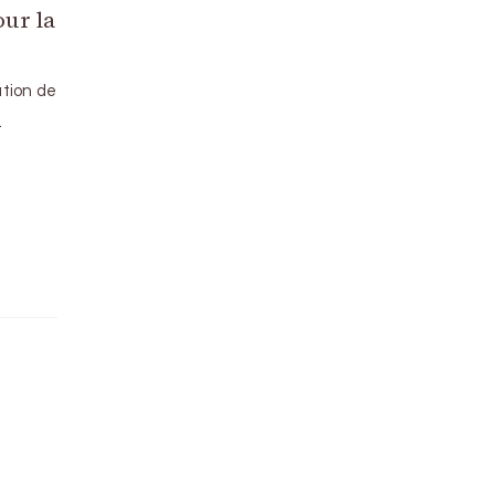
our la
ation de
…