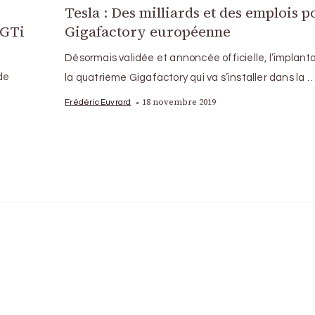
Tesla : Des milliards et des emplois p
 GTi
Gigafactory européenne
Désormais validée et annoncée officielle, l’implant
de
la quatrième Gigafactory qui va s’installer dans la 
18 novembre 2019
Frédéric Euvrard