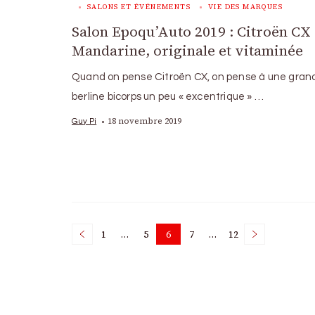
SALONS ET ÉVÉNEMENTS
VIE DES MARQUES
Salon Epoqu’Auto 2019 : Citroën CX
Mandarine, originale et vitaminée
Quand on pense Citroën CX, on pense à une gran
berline bicorps un peu « excentrique » …
18 novembre 2019
Guy Pi
Posts
1
…
5
6
7
…
12
Page
Page
Page
Page
Page
pagination