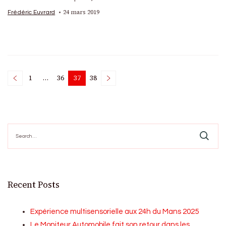
24 mars 2019
Frédéric Euvrard
Posts
1
…
36
37
38
Page
Page
Page
Page
pagination
Search
for:
Recent Posts
Expérience multisensorielle aux 24h du Mans 2025
Le Moniteur Automobile fait son retour dans les