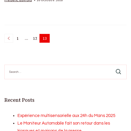
16 octobre 2018
Frédéric Euvrard
Posts
1
…
12
13
Page
Page
Page
pagination
Search
for:
Recent Posts
Expérience multisensorielle aux 24h du Mans 2025
Le Moniteur Automobile fait son retour dans les
kiosques et maisons de la presse