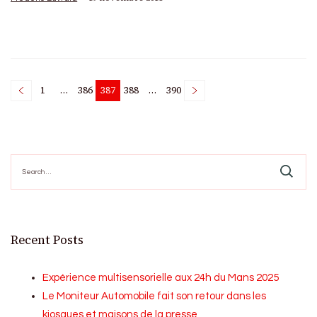
Posts
1
…
386
387
388
…
390
Page
Page
Page
Page
Page
pagination
Search
for:
Recent Posts
Expérience multisensorielle aux 24h du Mans 2025
Le Moniteur Automobile fait son retour dans les
kiosques et maisons de la presse