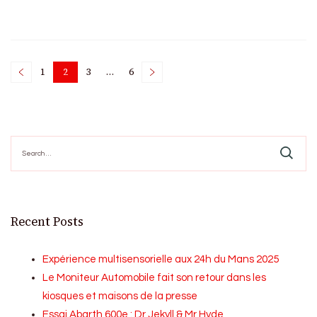
Posts
1
2
3
…
6
Page
Page
Page
Page
pagination
Search
for:
Recent Posts
Expérience multisensorielle aux 24h du Mans 2025
Le Moniteur Automobile fait son retour dans les
kiosques et maisons de la presse
Essai Abarth 600e : Dr Jekyll & Mr Hyde