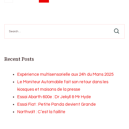
Posts
pagination
Search
for:
Recent Posts
Expérience multisensorielle aux 24h du Mans 2025
Le Moniteur Automobile fait son retour dans les
kiosques et maisons de la presse
Essai Abarth 600e : Dr Jekyll & Mr Hyde
Essai Fiat : Petite Panda devient Grande
Northvolt : C’est la faillite