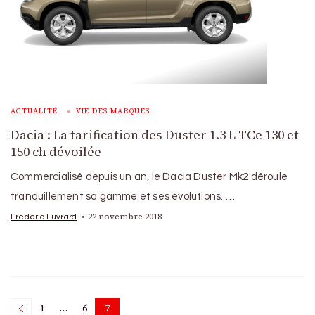
ACTUALITÉ
VIE DES MARQUES
Dacia : La tarification des Duster 1.3 L TCe 130 et
150 ch dévoilée
Commercialisé depuis un an, le Dacia Duster Mk2 déroule
tranquillement sa gamme et ses évolutions. …
22 novembre 2018
Frédéric Euvrard
Posts
1
…
6
7
Page
Page
Page