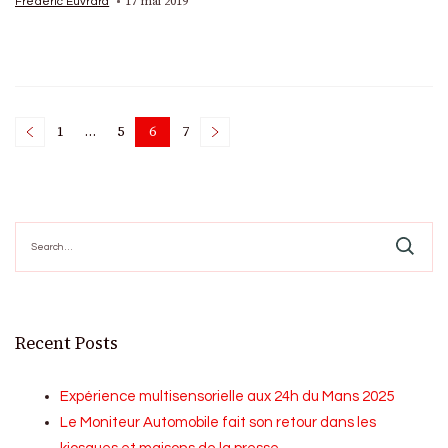
17 mai 2019
Frédéric Euvrard
Posts
1
…
5
6
7
Page
Page
Page
Page
pagination
Search
for:
Recent Posts
Expérience multisensorielle aux 24h du Mans 2025
Le Moniteur Automobile fait son retour dans les