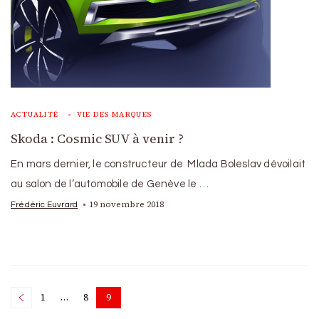
ACTUALITÉ
VIE DES MARQUES
Skoda : Cosmic SUV à venir ?
En mars dernier, le constructeur de Mlada Boleslav dévoilait
au salon de l’automobile de Genève le …
19 novembre 2018
Frédéric Euvrard
Posts
1
…
8
9
Page
Page
Page