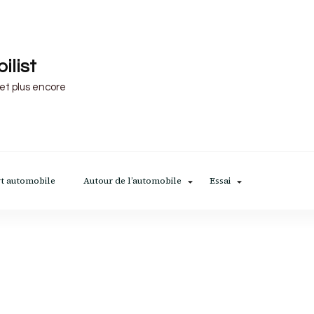
ilist
 et plus encore
t automobile
Autour de l’automobile
Essai