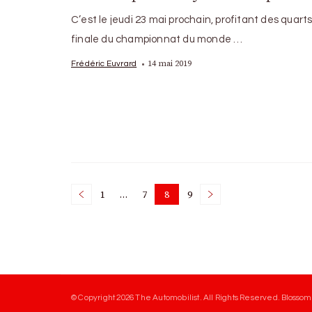
C’est le jeudi 23 mai prochain, profitant des quart
finale du championnat du monde …
14 mai 2019
Frédéric Euvrard
Posts
1
…
7
8
9
Page
Page
Page
Page
pagination
© Copyright 2026
The Automobilist
. All Rights Reserved.
Blossom