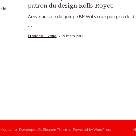
patron du design Rolls-Royce
s de
Arrivé au sein du groupe BMW il y a un peu plus de 
…
29 mars 2019
Frédéric Euvrard
 Magazine | Developed By
Blossom Themes
.
Powered by
WordPress
.
M