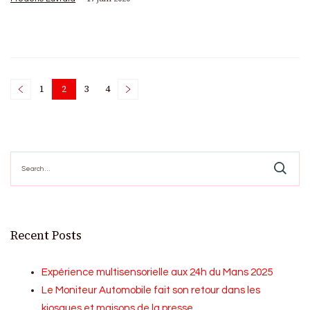
Posts
1
2
3
4
Page
Page
Page
Page
pagination
Search
for:
Recent Posts
Expérience multisensorielle aux 24h du Mans 2025
Le Moniteur Automobile fait son retour dans les
kiosques et maisons de la presse