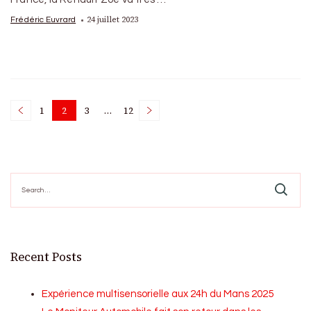
24 juillet 2023
Frédéric Euvrard
Posts
1
2
3
…
12
Page
Page
Page
Page
pagination
Search
for:
Recent Posts
Expérience multisensorielle aux 24h du Mans 2025