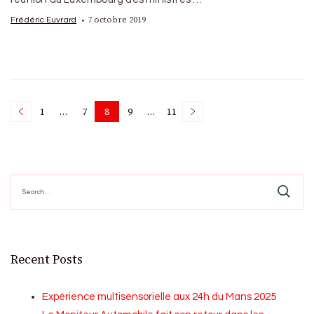
7 octobre 2019
Frédéric Euvrard
Posts
1
…
7
8
9
…
11
Page
Page
Page
Page
Page
pagination
Search
for:
Recent Posts
Expérience multisensorielle aux 24h du Mans 2025