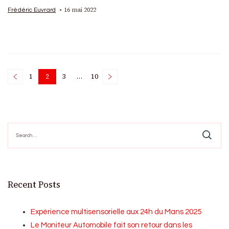
16 mai 2022
Frédéric Euvrard
Posts
1
2
3
…
10
Page
Page
Page
Page
pagination
Search
for:
Recent Posts
Expérience multisensorielle aux 24h du Mans 2025
Le Moniteur Automobile fait son retour dans les