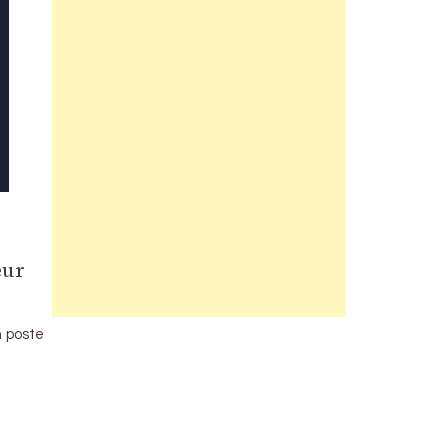
eur
n poste