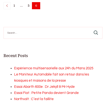
Posts
1
…
5
6
Page
Page
Page
pagination
Search
for:
Recent Posts
Expérience multisensorielle aux 24h du Mans 2025
Le Moniteur Automobile fait son retour dans les
kiosques et maisons de la presse
Essai Abarth 600e : Dr Jekyll & Mr Hyde
Essai Fiat : Petite Panda devient Grande
Northvolt : C’est la faillite