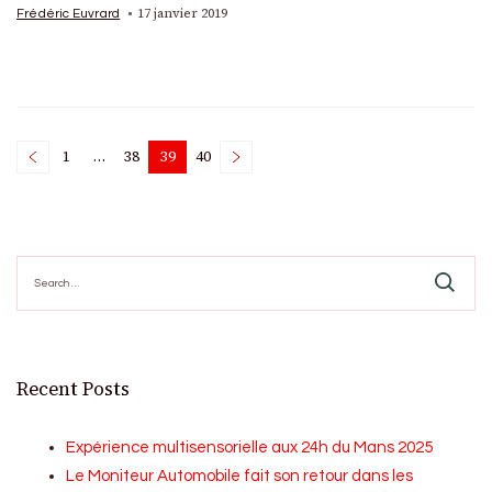
17 janvier 2019
Frédéric Euvrard
Posts
1
…
38
39
40
Page
Page
Page
Page
pagination
Search
for:
Recent Posts
Expérience multisensorielle aux 24h du Mans 2025
Le Moniteur Automobile fait son retour dans les