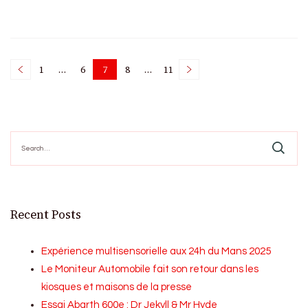
Posts
1
…
6
7
8
…
11
Page
Page
Page
Page
Page
pagination
Search
for:
Recent Posts
Expérience multisensorielle aux 24h du Mans 2025
Le Moniteur Automobile fait son retour dans les
kiosques et maisons de la presse
Essai Abarth 600e : Dr Jekyll & Mr Hyde