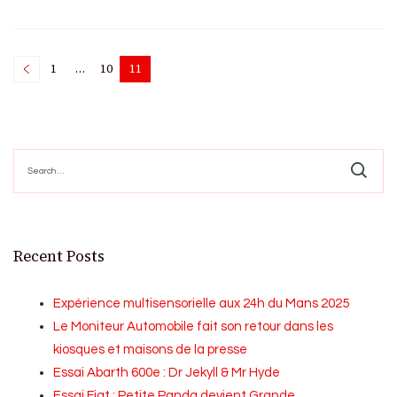
Posts
1
…
10
11
Page
Page
Page
pagination
Search
for:
Recent Posts
Expérience multisensorielle aux 24h du Mans 2025
Le Moniteur Automobile fait son retour dans les
kiosques et maisons de la presse
Essai Abarth 600e : Dr Jekyll & Mr Hyde
Essai Fiat : Petite Panda devient Grande