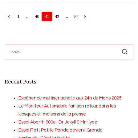
Posts
1
…
40
41
42
…
94
Page
Page
Page
Page
Page
pagination
Search
for:
Recent Posts
Expérience multisensorielle aux 24h du Mans 2025
Le Moniteur Automobile fait son retour dans les
kiosques et maisons de la presse
Essai Abarth 600e : Dr Jekyll & Mr Hyde
Essai Fiat : Petite Panda devient Grande