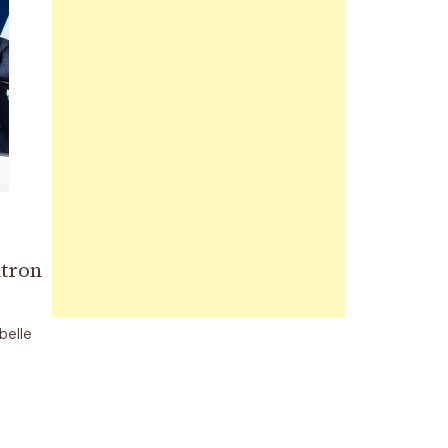
atron
belle