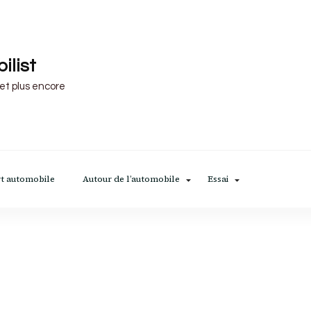
ilist
 et plus encore
t automobile
Autour de l’automobile
Essai