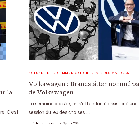
ACTUALITÉ
COMMUNICATION
VIE DES MARQUES
Volkswagen : Brandstätter nommé p
ur la
de Volkswagen
La semaine passée, on s’attendait à assister à une 
re. C’est
session du jeu des chaises …
9 juin 2020
Frédéric Euvrard