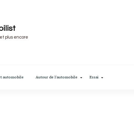
ilist
 et plus encore
t automobile
Autour de l’automobile
Essai