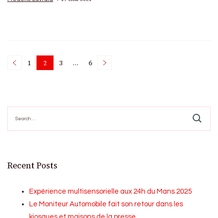
Posts
1
2
3
…
6
Page
Page
Page
Page
pagination
Search
for:
Recent Posts
Expérience multisensorielle aux 24h du Mans 2025
Le Moniteur Automobile fait son retour dans les
kiosques et maisons de la presse