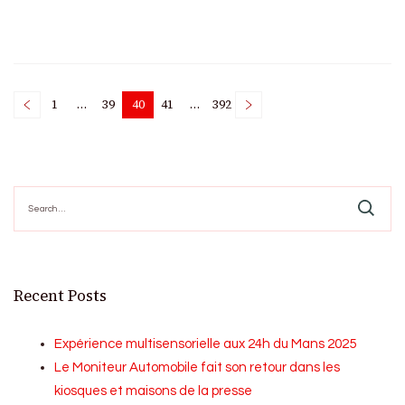
Posts
1
…
39
40
41
…
392
Page
Page
Page
Page
Page
pagination
Search
for:
Recent Posts
Expérience multisensorielle aux 24h du Mans 2025
Le Moniteur Automobile fait son retour dans les
kiosques et maisons de la presse