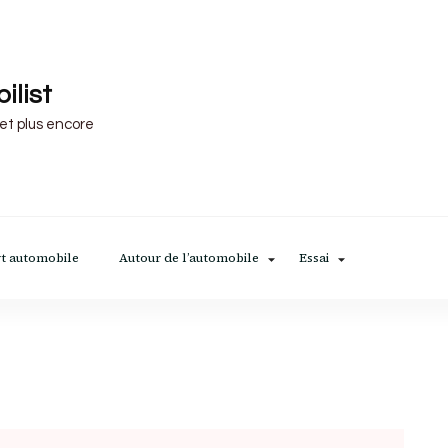
ilist
 et plus encore
t automobile
Autour de l’automobile
Essai