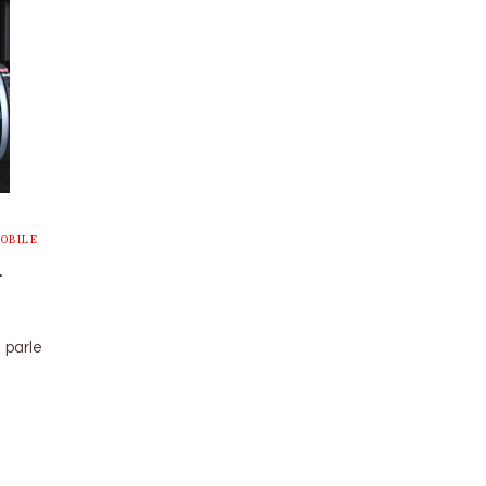
OBILE
r
 parle