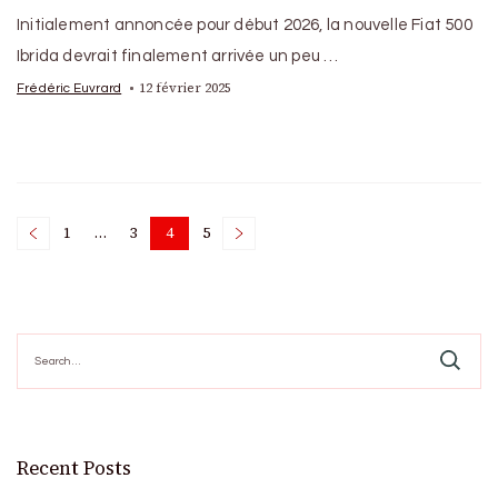
Initialement annoncée pour début 2026, la nouvelle Fiat 500
Ibrida devrait finalement arrivée un peu …
12 février 2025
Frédéric Euvrard
Posts
1
…
3
4
5
Page
Page
Page
Page
pagination
Search
for:
Recent Posts