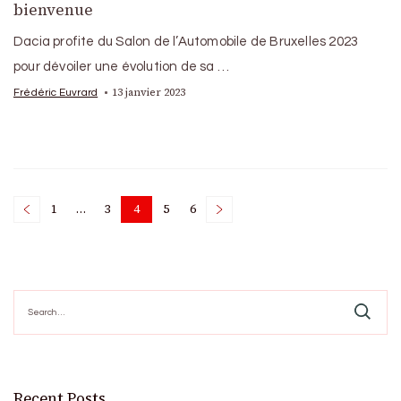
bienvenue
Dacia profite du Salon de l’Automobile de Bruxelles 2023
pour dévoiler une évolution de sa …
13 janvier 2023
Frédéric Euvrard
Posts
1
…
3
4
5
6
Page
Page
Page
Page
Page
pagination
Search
for:
Recent Posts