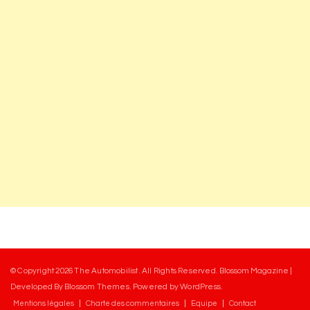
© Copyright 2026
The Automobilist
. All Rights Reserved.
Blossom Magazine |
Developed By
Blossom Themes
.
Powered by
WordPress
.
Mentions légales
Charte des commentaires
Equipe
Contact