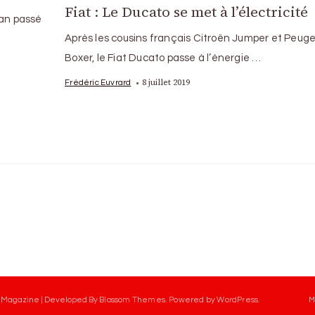
Fiat : Le Ducato se met à l’électricité
l’an passé
Après les cousins français Citroën Jumper et Peug
Boxer, le Fiat Ducato passe à l’énergie …
8 juillet 2019
Frédéric Euvrard
 Magazine | Developed By
Blossom Themes
.
Powered by
WordPress
.
M