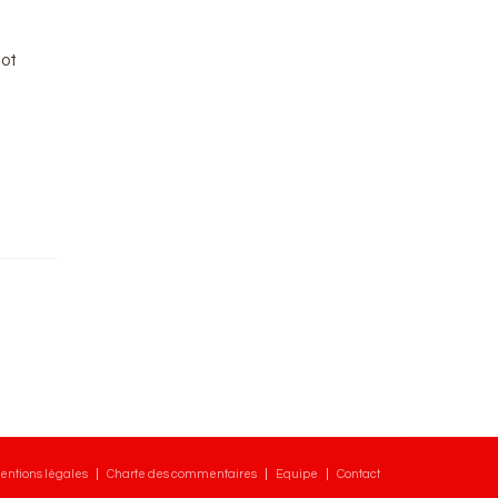
eot
entions légales
Charte des commentaires
Equipe
Contact