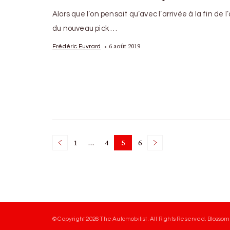
Alors que l’on pensait qu’avec l’arrivée à la fin de 
du nouveau pick …
6 août 2019
Frédéric Euvrard
Posts
1
…
4
5
6
Page
Page
Page
Page
pagination
© Copyright 2026
The Automobilist
. All Rights Reserved.
Blossom