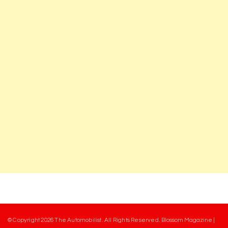
© Copyright 2026
The Automobilist
. All Rights Reserved.
Blossom Magazine |