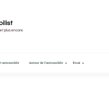
ilist
 et plus encore
t automobile
Autour de l’automobile
Essai