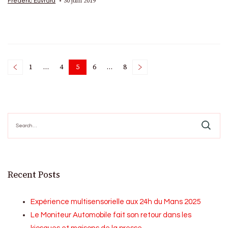
30 juin 2019
Frédéric Euvrard
Posts
1
…
4
5
6
…
8
Page
Page
Page
Page
Page
pagination
Search
for:
Recent Posts
Expérience multisensorielle aux 24h du Mans 2025
Le Moniteur Automobile fait son retour dans les