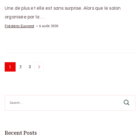
Une de plus et elle est sans surprise. Alors que le salon
organisée par la …
6 août 2020
Frédéric Euvrard
Posts
1
2
3
Page
Page
Page
pagination
Search
for:
Recent Posts