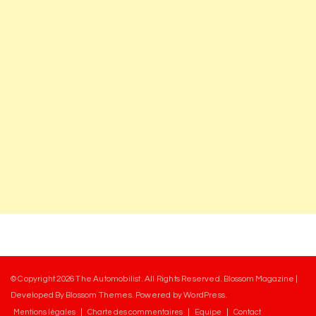
© Copyright 2026
The Automobilist
. All Rights Reserved.
Blossom Magazine |
Developed By
Blossom Themes
.
Powered by
WordPress
.
Mentions légales
Charte des commentaires
Equipe
Contact