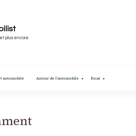
ilist
 et plus encore
t automobile
Autour de l’automobile
Essai
inment