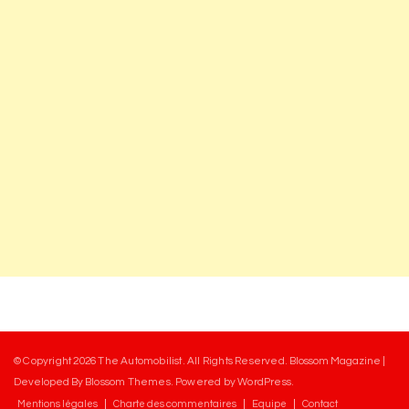
© Copyright 2026
The Automobilist
. All Rights Reserved.
Blossom Magazine |
Developed By
Blossom Themes
.
Powered by
WordPress
.
Mentions légales
Charte des commentaires
Equipe
Contact