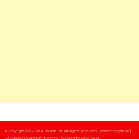
© Copyright 2026
The Automobilist
. All Rights Reserved.
Blossom Magazine |
Developed By
Blossom Themes
.
Powered by
WordPress
.