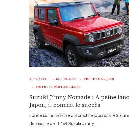
ACTUALITÉ
NON CLASSÉ
VIE DES MARQUES
VOITURES PARTICULIÈRES
Suzuki Jimny Nomade : A peine lan
Japon, il connait le succès
Lancé sur le marché automobile japonais le 30 janv
dernier, le petit 4×4 Suzuki Jimny …