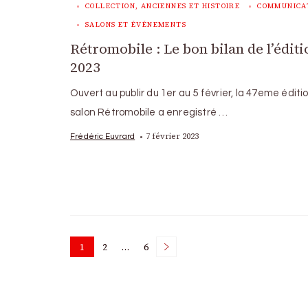
COLLECTION, ANCIENNES ET HISTOIRE
COMMUNICA
SALONS ET ÉVÉNEMENTS
Rétromobile : Le bon bilan de l’éditi
2023
Ouvert au publir du 1er au 5 février, la 47eme éditi
salon Rétromobile a enregistré …
7 février 2023
Frédéric Euvrard
Posts
1
2
…
6
Page
Page
Page
pagination