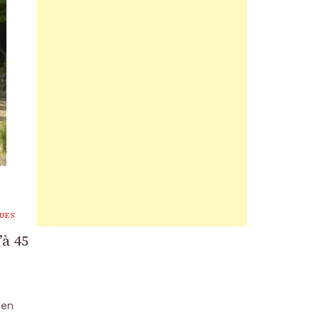
UES
’à 45
 en