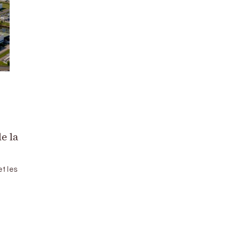
e la
t les