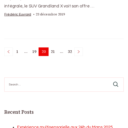
intégrale, le SUV Grandland X voit son offre …
23 décembre 2019
Frédéric Euvrard
Posts
1
…
19
20
21
…
32
Page
Page
Page
Page
Page
pagination
Search
for:
Recent Posts
Expérience multisensorielle aux 24h du Mans 2025