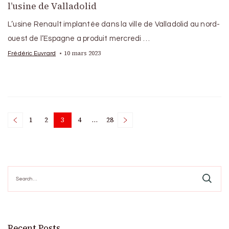
l’usine de Valladolid
L’usine Renault implantée dans la ville de Valladolid au nord-
ouest de l’Espagne a produit mercredi …
10 mars 2023
Frédéric Euvrard
Posts
1
2
3
4
…
28
Page
Page
Page
Page
Page
pagination
Search
for:
Recent Posts