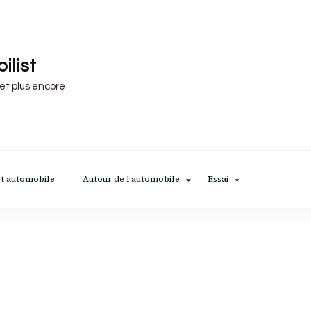
ilist
 et plus encore
t automobile
Autour de l’automobile
Essai