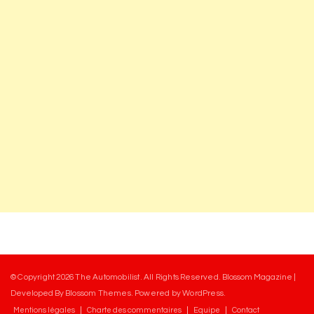
© Copyright 2026
The Automobilist
. All Rights Reserved.
Blossom Magazine |
Developed By
Blossom Themes
.
Powered by
WordPress
.
Mentions légales
Charte des commentaires
Equipe
Contact