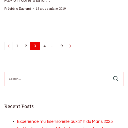
PSA ont obtenu lundi …
18 novembre 2019
Frédéric Euvrard
Posts
1
2
3
4
…
9
Page
Page
Page
Page
Page
pagination
Search
for:
Recent Posts
Expérience multisensorielle aux 24h du Mans 2025