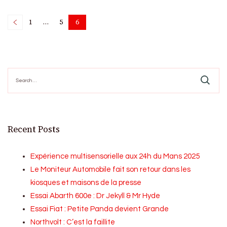
Posts
1
…
5
6
Page
Page
Page
pagination
Search
for:
Recent Posts
Expérience multisensorielle aux 24h du Mans 2025
Le Moniteur Automobile fait son retour dans les
kiosques et maisons de la presse
Essai Abarth 600e : Dr Jekyll & Mr Hyde
Essai Fiat : Petite Panda devient Grande
Northvolt : C’est la faillite